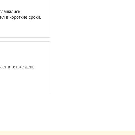
оглашались
л в короткие сроки,
ает в тот же день.