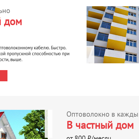
ьно
й дом
птоволоконному кабелю. Быстро.
кой пропускной способностью при
ости, выше.
Оптоволокно в кажды
В частный дом
от 800 ₽/месяц