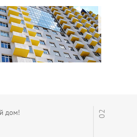
й дом!
02